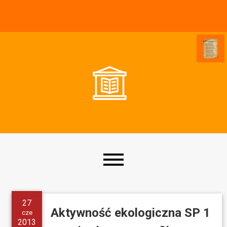
O
Szkole
27
Aktywność ekologiczna SP 1
cze
2013