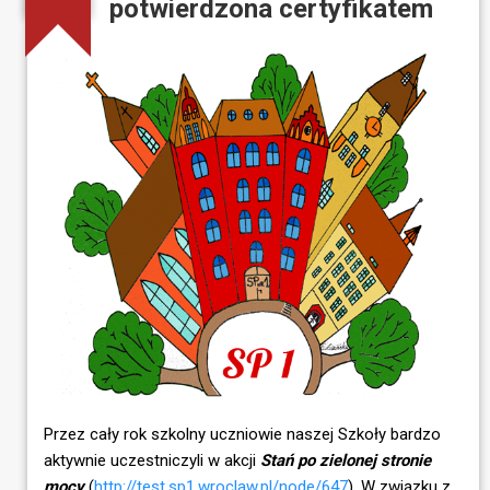
potwierdzona certyfikatem
Przez cały rok szkolny uczniowie naszej Szkoły bardzo
aktywnie uczestniczyli w akcji
Stań po zielonej stronie
mocy
(
http://test.sp1.wroclaw.pl/node/647
). W związku z