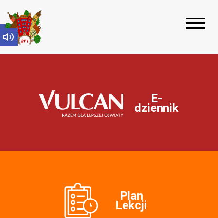
Open
toolbar
E-
dziennik
Plan
Lekcji