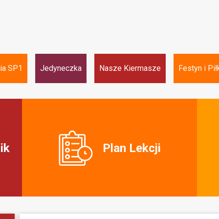
ria SP1
Jedyneczka
Nasze Kiermasze
Festyn i Pił
ik
Plan Lekcji