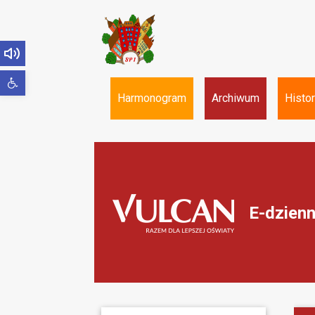
Open
toolbar
Harmonogram
Archiwum
Histo
E-dzienn