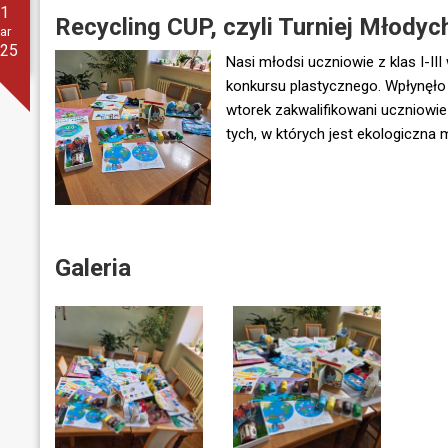
31
Recycling CUP, czyli Turniej Młody
ar
025
Nasi młodsi uczniowie z klas I-III
konkursu plastycznego. Wpłynęło 
wtorek zakwalifikowani uczniowie
tych, w których jest ekologiczna 
Galeria